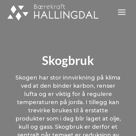
Skip
to
content
Skogbruk
Skogen har stor innvirkning på klima
ved at den binder karbon, renser
lufta og er viktig for å regulere
temperaturen på jorda. I tillegg kan
trevirke brukes til å erstatte
produkter som i dag blir laget at olje,
kull og gass. Skogbruk er derfor et
sentralt når temaet er reduksjon av