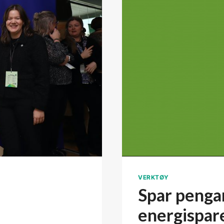
VERKTØY
Spar pengar
energispar