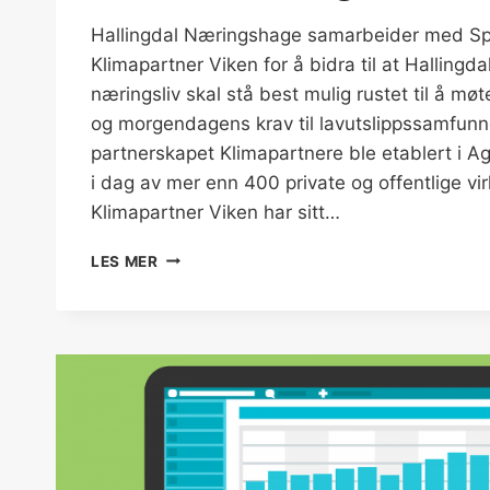
Hallingdal Næringshage samarbeider med Sp
Klimapartner Viken for å bidra til at Hallingd
næringsliv skal stå best mulig rustet til å mø
og morgendagens krav til lavutslippssamfunn
partnerskapet Klimapartnere ble etablert i A
i dag av mer enn 400 private og offentlige vi
Klimapartner Viken har sitt…
SAMMEN
LES MER
FOR
Å
MØTE
KLIMAUTFORDRINGENE