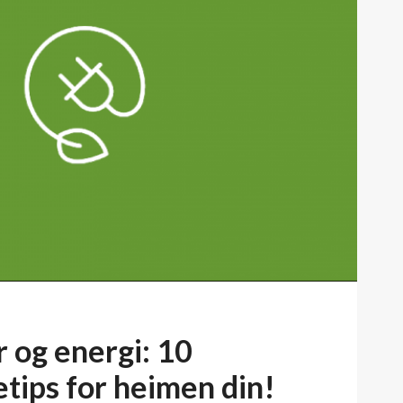
 og energi: 10
etips for heimen din!