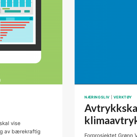
NÆRINGSLIV
|
VERKTØY
Avtrykkska
klimaavtryk
skal vise
ng av bærekraftig
Forprosjektet Grønn V