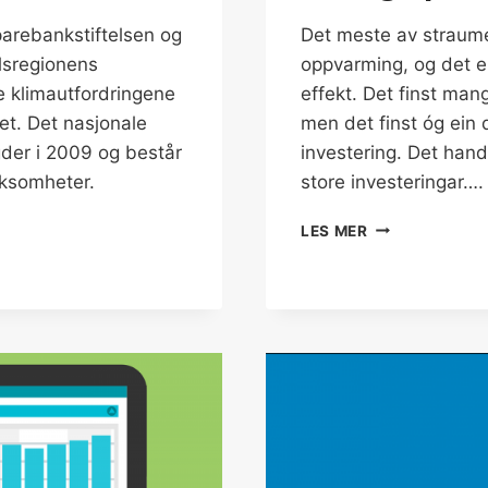
arebankstiftelsen og
Det meste av straumen
alsregionens
oppvarming, og det er
te klimautfordringene
effekt. Det finst man
et. Det nasjonale
men det finst óg ein 
gder i 2009 og består
investering. Det hand
rksomheter.
store investeringar….
SPAR
LES MER
PENGAR
OG
ENERGI:
10
ENERGISPARET
FOR
HEIMEN
DIN!