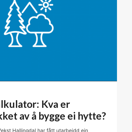
lkulator: Kva er
ket av å bygge ei hytte?
ekst Hallingdal har fått utarbeidd ein