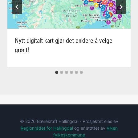
Nytt digitalt kart gjør det enklere å velge
grønt!
© 2026 Bærekraft Hallingdal - Prosjektet eies av
Regionrådet for Hallingdal
og er støttet av
Viken
fylkeskommune