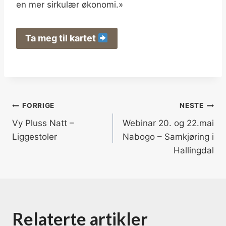
en mer sirkulær økonomi.»
Ta meg til kartet
Innleggsnavigasjon
FORRIGE
NESTE
Vy Pluss Natt –
Webinar 20. og 22.mai
Liggestoler
Nabogo – Samkjøring i
Hallingdal
Relaterte artikler