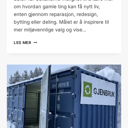
om hvordan gamle ting kan få nytt liv,
enten gjennom reparasjon, redesign,
bytting eller deling. Målet er å inspirere til
mer miljøvennlige valg og vise…
OMBRUKSUKA
LES MER
HALLINGDAL
18.
–
26.
APRIL