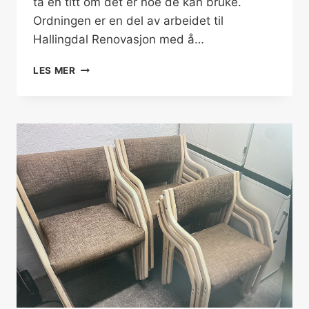
ta en titt om det er noe de kan bruke.
Ordningen er en del av arbeidet til
Hallingdal Renovasjon med å…
GJENBRUKSCONTAINERE
LES MER
PÅ
ALLE
GJENVINNINGSSTASJONER
I
HALLINGDAL